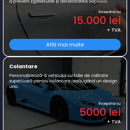
a preveni zgârieturile și deteriorarea vopselei.
Începând cu
15.000 lei
+ TVA
Află mai multe
Colantare
Personalizează-ți vehiculul cu folie de calitate
superioară pentru colantare, adăugând un design
unic.
Începând cu
5000 lei
+ TVA