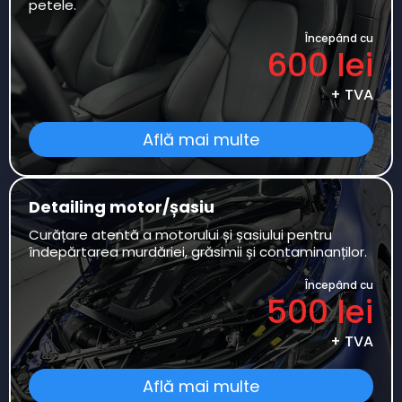
petele.
Începând cu
600 lei
+ TVA
Află mai multe
Detailing motor/șasiu
Curățare atentă a motorului și șasiului pentru
îndepărtarea murdăriei, grăsimii și contaminanților.
Începând cu
500 lei
+ TVA
Află mai multe